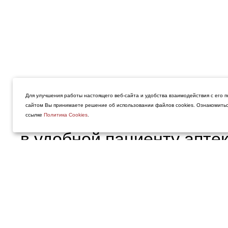
Для улучшения работы настоящего веб-сайта и удобства взаимодействия с его п
сайтом Вы принимаете решение об использовании файлов cookies. Ознакомитьс
Препарат Пропанорм мож
ссылке
Политика Cookies
.
в удобной пациенту аптек
использованием on-line с
http://www.poisklekarstv.c
http://aptekamos.ru/
(по Мо