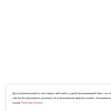
Препарат Пропанорм мож
Для улучшения работы настоящего веб-сайта и удобства взаимодействия с его п
сайтом Вы принимаете решение об использовании файлов cookies. Ознакомитьс
в удобной пациенту аптек
ссылке
Политика Cookies
.